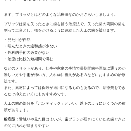
まず、ブリッジとはどのような治療法なのかおさらいしましょう。
ブリッジは歯を失ったときに歯を補う治療法で、失った歯の両隣の歯を
削って土台とし、橋をかけるように連結した人工の歯を被せます。
・見た目が自然
・噛んだときの違和感が少ない
・外科的手術の必要がない
・治療は比較的短期間で済む
などのメリットがあり、仕事や家庭の事情で長期間歯科医院に通うのが
難しい方や手術が怖い方、入れ歯に抵抗がある方などにおすすめの治療
法です。
また、素材によっては保険が適用になるものもあるので、治療費をでき
るだけ抑えたい方にもおすすめです。
人工の歯の部分を「ポンティック」といい、以下のようにいくつかの種
類があります。
船底型：
舌触りや見た目はよいが、歯ブラシが届きにくいため歯ぐきと
の間に汚れが溜まりやすい