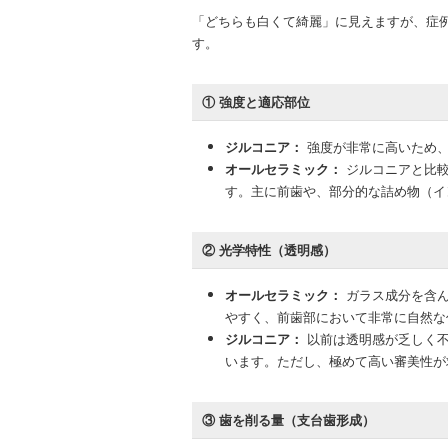
「どちらも白くて綺麗」に見えますが、症
す。
① 強度と適応部位
ジルコニア：
強度が非常に高いため、
オールセラミック：
ジルコニアと比較
す。主に前歯や、部分的な詰め物（イ
② 光学特性（透明感）
オールセラミック：
ガラス成分を含ん
やすく、前歯部において非常に自然な
ジルコニア：
以前は透明感が乏しく不
います。ただし、極めて高い審美性が
③ 歯を削る量（支台歯形成）