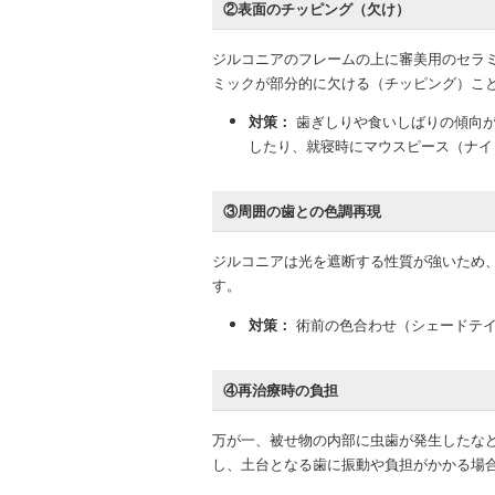
②表面のチッピング（欠け）
ジルコニアのフレームの上に審美用のセラ
ミックが部分的に欠ける（チッピング）こ
対策：
歯ぎしりや食いしばりの傾向が
したり、就寝時にマウスピース（ナイ
③周囲の歯との色調再現
ジルコニアは光を遮断する性質が強いため
す。
対策：
術前の色合わせ（シェードテイ
④再治療時の負担
万が一、被せ物の内部に虫歯が発生したな
し、土台となる歯に振動や負担がかかる場