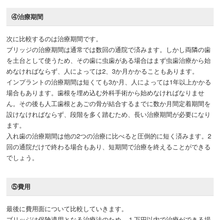
④治療期間
次に比較するのは治療期間です。
ブリッジの治療期間は通常では数回の通院で済みます。しかし両隣の歯
を土台として使うため、その歯に虫歯がある場合はまず虫歯治療から始
めなければならず、人によっては2、3か月かかることもあります。
インプラントの治療期間は短くても3か月、人によっては1年以上かかる
場合もあります。歯根を埋め込む外科手術から始めなければなりませ
ん。その後も人工歯根とあごの骨が結合するまでに数か月間定着期間を
設けなければならず、段階を多く踏むため、長い治療期間が必要になり
ます。
入れ歯の治療期間は他の2つの治療に比べると圧倒的に短く済みます。2
回の通院だけで終わる場合もあり、短期間で治療を終えることができる
でしょう。
⑤費用
最後に費用面について比較していきます。
ブリッジは保険適用となる治療法のため、１万円以内で治療ができる場