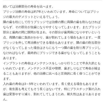
続いては治療部分の寿命を比べます。
ブリッジ治療の寿命は約7年といわれています。寿命についてはブリッ
ジの最大のデメリットといえるでしょう。
隣の歯を柱にして行うブリッジでは治療の際に両隣の歯を削らなければ
ならず、その部分が虫歯になりやすくなってしまいます。またブリッジ
部分と歯肉の間に隙間が生まれ、その部分が歯周病になりやすいという
点、両隣の歯に負担がかかり、歯が割れてしまう場合もあります。一度
ブリッジを外して再治療ができる場合もありますが、隣の歯の削る部分
がなくなってしまった場合はさらにもう一つ隣の歯を削り再ブリッジし
なければならず、最終的にブリッジできる歯がなくなってしまうことも
あります。
インプラントの寿命はメンテナンスをしっかり行うことで半永久的とも
いわれています。メンテナンス不足や喫煙、歯ぎしりなどで寿命が縮ま
ることもありますが、他の治療に比べると圧倒的に長く保つことができ
ます。
入れ歯の寿命は3～5年といわれています。長く使える場合もあります
が、衛生面も考えてもそう長くはないです。特にプラスチック製の入れ
歯は変形やすり減り、割れてしてしまうため、耐久性はあまりありませ
ん。