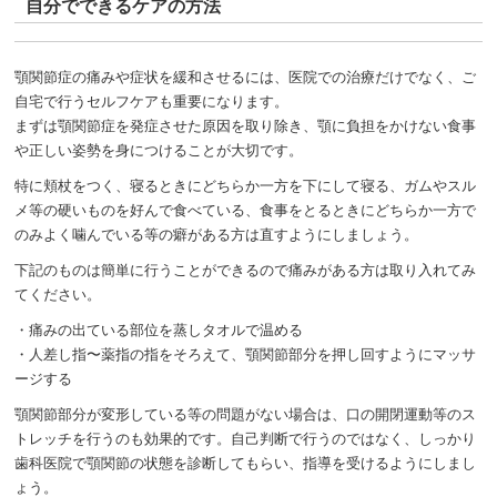
自分でできるケアの方法
顎関節症の痛みや症状を緩和させるには、医院での治療だけでなく、ご
自宅で行うセルフケアも重要になります。
まずは顎関節症を発症させた原因を取り除き、顎に負担をかけない食事
や正しい姿勢を身につけることが大切です。
特に頬杖をつく、寝るときにどちらか一方を下にして寝る、ガムやスル
メ等の硬いものを好んで食べている、食事をとるときにどちらか一方で
のみよく噛んでいる等の癖がある方は直すようにしましょう。
下記のものは簡単に行うことができるので痛みがある方は取り入れてみ
てください。
・痛みの出ている部位を蒸しタオルで温める
・人差し指〜薬指の指をそろえて、顎関節部分を押し回すようにマッサ
ージする
顎関節部分が変形している等の問題がない場合は、口の開閉運動等のス
トレッチを行うのも効果的です。自己判断で行うのではなく、しっかり
歯科医院で顎関節の状態を診断してもらい、指導を受けるようにしまし
ょう。