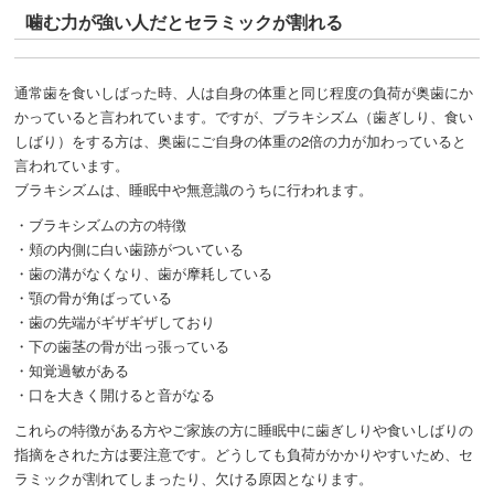
︎噛む力が強い人だとセラミックが割れる
通常歯を食いしばった時、人は自身の体重と同じ程度の負荷が奥歯にか
かっていると言われています。ですが、ブラキシズム（歯ぎしり、食い
しばり）をする方は、奥歯にご自身の体重の2倍の力が加わっていると
言われています。
ブラキシズムは、睡眠中や無意識のうちに行われます。
・ブラキシズムの方の特徴
・頬の内側に白い歯跡がついている
・歯の溝がなくなり、歯が摩耗している
・顎の骨が角ばっている
・歯の先端がギザギザしており
・下の歯茎の骨が出っ張っている
・知覚過敏がある
・口を大きく開けると音がなる
これらの特徴がある方やご家族の方に睡眠中に歯ぎしりや食いしばりの
指摘をされた方は要注意です。どうしても負荷がかかりやすいため、セ
ラミックが割れてしまったり、欠ける原因となります。