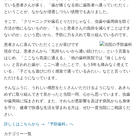
ている患者さんが多く、「歯が痛くなる前に歯医者へ通っていただく」
ということが、なかなか浸透しづらい状態でもありました。
そこで、
「クリーニングや歯石とりだけじゃなく、虫歯や歯周病を防ぐ
方法が他にもないものか」「もっと患者さんの負担を減らすことはでき
ないのか」という思いから、予防に力を入れて取り組んでいるのです。
患者さんに喜んでいただくことが喜びです
現在では、患者さんから
「気持ちいいから通い続けたい」
という言葉を
はじめ、
「ここなら気楽に通える」「他の歯科医院では『抜くしかな
い』と言われた歯が、ここへ通ったことで、もう5年も痛みなく使えて
いる」「子どもも遊びに行く感覚で通っているみたい」
などと言ってい
ただけるようになっています。
そんなふうに、うれしい感想をたくさんいただけるようになり、あきら
めずに取り組んできて良かったと当院一同、心から思っています。
虫歯
や歯周病に悩まされず、また、それらが悪影響を及ぼす病気からも身体
を守り、健康で快適な生活
を望まれる方は、ぜひ一度当院にご相談くだ
さい。
詳しくはこちらから → 『予防歯科』へ
カテゴリー一覧